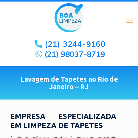
(21) 3244-9160
(21) 98037-8719
Lavagem de Tapetes no Rio de
Janeiro – RJ
EMPRESA ESPECIALIZADA
EM LIMPEZA DE TAPETES
A higienização de tapetes é uma das principais