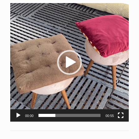
Tocador
de
vídeo
00:00
00:55