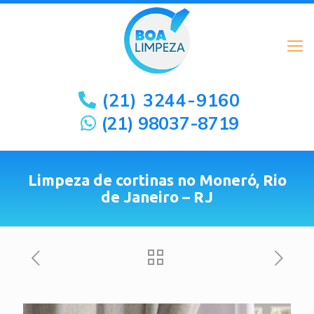
(21) 3244-9160
(21) 98037-8719
Limpeza de cortinas no Moneró, Rio
de Janeiro – RJ