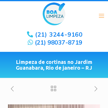
(21) 3244-9160
(21) 98037-8719
Limpeza de cortinas no Jardim
Guanabara, Rio de janeiro – RJ