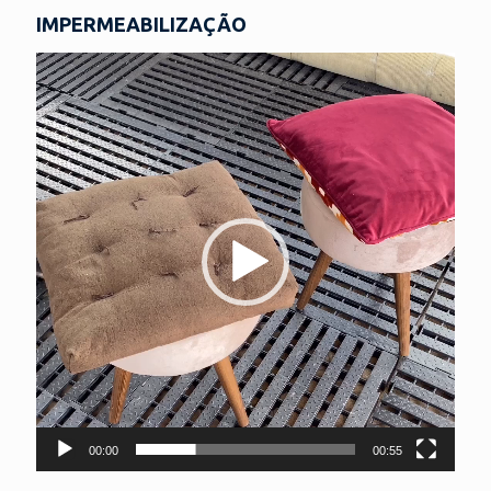
IMPERMEABILIZAÇÃO
Tocador
de
vídeo
00:00
00:55