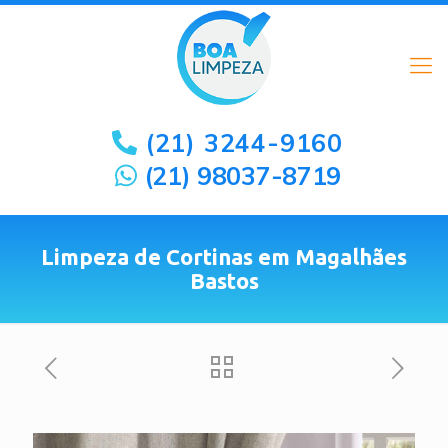
(21) 3244-9160
(21) 98037-8719
Limpeza de Cortinas em Magalhães
Bastos